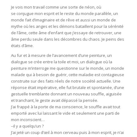
Je vois mon travail comme une sorte de néon, où
se
conjugue
mon esprit et le reste du monde parallèle, un
monde fait d’imaginaire et de rêve et aussi un monde de
mythe où les anges et les démons bataillent pour la sérénité
de l’âme, cette âme d’enfant que j’essaye de retrouver, une
âme perdu seule dans les décombres du chaos.
Je peins des
états d’âme.
Au fur et à mesure de l’avancement d’une peinture, un
dialogue se crée entre la toile et moi, un dialogue où la
peinture m’interroge me questionne sur le monde, un monde
malade qui à besoin de guérir, cette maladie est contagieuse
construite sur des faits réels de notre société actuelle.
Une
réponse était impérative, elle fut brutale et spontanée, d’une
gestuelle tremblante donnant un nouveau souffle, aiguisée
et tranchant, le geste avait dépassé la pensée.
J’ai frappé à la porte de ma conscience, le souffle avait tout
emporté avec lui laissant le vide et seulement une parti de
mon inconscient…
–
il y a quelqu’un ?
J’ai jeté un coup d’œil à mon cerveau puis à mon esprit, je n’ai