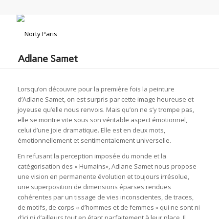
Adlane Samet
Lorsqu’on découvre pour la première fois la peinture
d’Adlane Samet, on est surpris par cette image heureuse et
joyeuse qu’elle nous renvois. Mais qu’on ne s’y trompe pas,
elle se montre vite sous son véritable aspect émotionnel,
celui d’une joie dramatique. Elle est en deux mots,
émotionnellement et sentimentalement universelle.
En refusant la perception imposée du monde et la
catégorisation des « Humains», Adlane Samet nous propose
une vision en permanente évolution et toujours irrésolue,
une superposition de dimensions éparses rendues
cohérentes par un tissage de vies inconscientes, de traces,
de motifs, de corps « d’hommes et de femmes » qui ne sont ni
d’ici ni d’ailleurs tout en étant parfaitement à leur place. Il